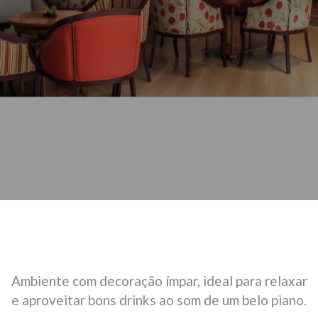
Ambiente com decoração ímpar, ideal para relaxar
e aproveitar bons drinks ao som de um belo piano.