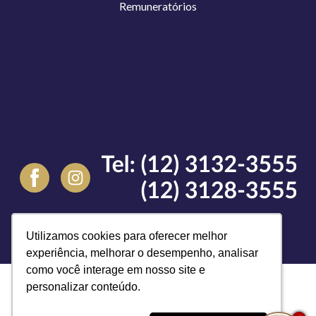
Remuneratórios
Voltar para o topo
Utilizamos cookies para oferecer melhor
Utilizamos cookies para oferecer melhor
experiência, melhorar o desempenho, analisar
experiência, melhorar o desempenho, analisar
como você interage em nosso site e
como você interage em nosso site e
2026 Todos os direitos reservados
Reserve agora, com o
personalizar conteúdo.
personalizar conteúdo.
melhor preço garantido