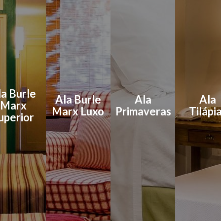
la Burle
Ala Burle
Ala
Ala
Marx
Marx Luxo
Primaveras
Tilápi
uperior