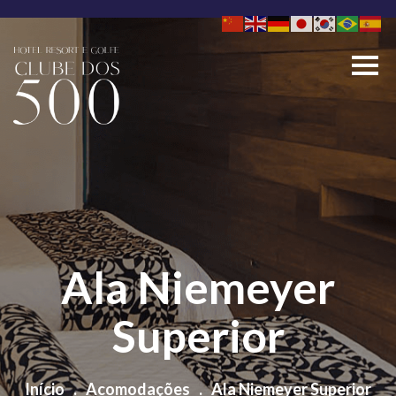
Pular
para
o
conteúdo
Ala Niemeyer
Superior
Início
.
Acomodações
.
Ala Niemeyer Superior