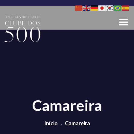
Pular
para
o
conteúdo
Camareira
Início
.
Camareira