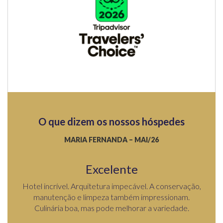
O que dizem os nossos hóspedes
MARIA FERNANDA – MAI/26
Excelente
ão
Hotel incrível. Arquitetura impecável. A conservação,
Excel
utura
manutenção e limpeza também impressionam.
Culinária boa, mas pode melhorar a variedade.
A c